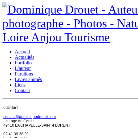
Accueil
Actualités
Portfolio
L'auteur
Parutions
Livres animés
Liens
Contact
Contact
contact@dominiquedrouet.com
La Loge du Couët
49410 LA CHAPELLE-SAINT-FLORENT
02 41 39 38 20